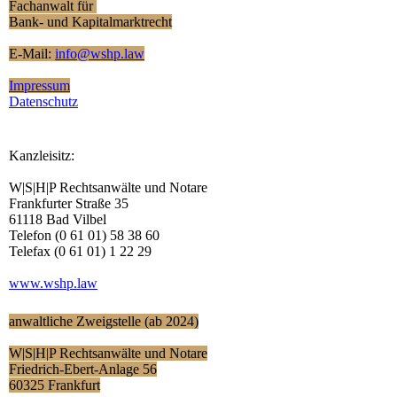
Fachanwalt
für
Bank- und Kapitalmarktrecht
E-Mail:
info@wshp.law
Impressum
Datenschutz
Kanzleisitz:
W|S|H|P Rechtsanwälte und Notare
Frankfurter Straße 35
61118 Bad Vilbel
Telefon (0 61 01) 58 38 60
Telefax (0 61 01) 1 22 29
www.wshp.law
anwaltliche Zweigstelle (ab 2024)
W|S|H|P Rechtsanwälte und Notare
Friedrich-Ebert-Anlage 56
60325 Frankfurt